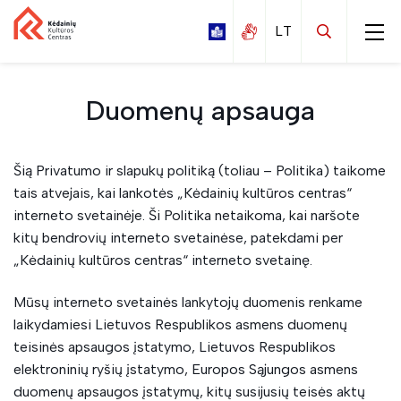
Duomenų apsauga
Šią Privatumo ir slapukų politiką (toliau – Politika) taikome
Kalnaberžės
tais atvejais, kai lankotės „Kėdainių kultūros centras“
Labūnavos
interneto svetainėje. Ši Politika netaikoma, kai naršote
kitų bendrovių interneto svetainėse, patekdami per
Nociūnų
„Kėdainių kultūros centras“ interneto svetainę.
Pelėdnagių
Mūsų interneto svetainės lankytojų duomenis renkame
Surviliškio
laikydamiesi Lietuvos Respublikos asmens duomenų
Tiskūnų
teisinės apsaugos įstatymo, Lietuvos Respublikos
elektroninių ryšių įstatymo, Europos Sąjungos asmens
Vilainių
duomenų apsaugos įstatymų, kitų susijusių teisės aktų