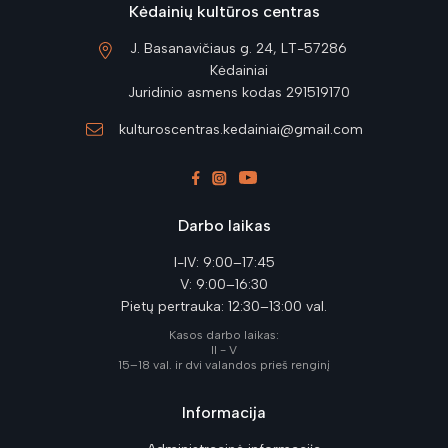
Kėdainių kultūros centras
J. Basanavičiaus g. 24, LT-57286
Kėdainiai
Juridinio asmens kodas 291519170
kulturoscentras.kedainiai@gmail.com
Darbo laikas
I-IV: 9:00–17:45
V: 9:00–16:30
Pietų pertrauka: 12:30–13:00 val.
Kasos darbo laikas:
II - V
15–18 val. ir dvi valandos prieš renginį
Informacija