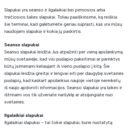
Slapukai yra seanso ir ilgalaikiai bei pirmosios arba
trečiosios šalies slapukai. Toliau paaiškinsime, ką reiškia
šie terminai, kad galėtumėte geriau suprasti, kas yra mūsų
naudojami slapukai ir kokia jų paskirtis.
Seanso slapukai
Seanso slapukai leidžia Jus atpažinti per vieną apsilankymą
mūsų svetainėje, kad visi puslapio pakeitimai ar parinktys
būtų įsimenami keliaujant iš vieno puslapio į kitą. Šie
slapukai leidžia greitai ir lengvai eiti per daugybę svetainės
puslapių, kad kaskart apsilankius naujoje vietoje nereikėtų
iš naujo apdoroti informacijos. Seanso slapukai yra laikini ir
ištrinami vos tik užveriate naršyklę ar atsijungiate nuo
svetainės.
Ilgalaikiai slapukai
Ilgalaikiai slapukai – tai tokie slapukai, kurie nustatytą