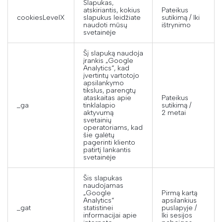
Slapukas,
atskiriantis, kokius
Pateikus
cookiesLevelX
slapukus leidžiate
sutikimą / Iki
naudoti mūsų
ištrynimo
svetainėje
Šį slapuką naudoja
įrankis „Google
Analytics“, kad
įvertintų vartotojo
apsilankymo
tikslus, parengtų
ataskaitas apie
Pateikus
_ga
tinklalapio
sutikimą /
aktyvumą
2 metai
svetainių
operatoriams, kad
šie galėtų
pagerinti kliento
patirtį lankantis
svetainėje
Šis slapukas
naudojamas
„Google
Pirmą kartą
Analytics“
apsilankius
_gat
statistinei
puslapyje /
informacijai apie
Iki sesijos