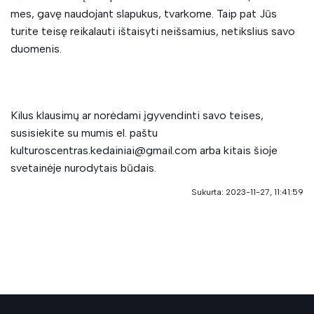
mes, gavę naudojant slapukus, tvarkome. Taip pat Jūs
turite teisę reikalauti ištaisyti neišsamius, netikslius savo
duomenis.
Kilus klausimų ar norėdami įgyvendinti savo teises,
susisiekite su mumis el. paštu
kulturoscentras.kedainiai@gmail.com arba kitais šioje
svetainėje nurodytais būdais.
Sukurta: 2023-11-27, 11:41:59