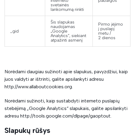
interneto
pabaigos
svetainės
lankomumą rinkti
Šis slapukas
Pirmo įėjimo
naudojamas
į puslapį
_gid
„Google
metu /
Analytics“, siekiant
2 dienos
atpažinti asmenį
Norėdami daugiau sužinoti apie slapukus, pavyzdžiui, kaip
juos valdyti ar ištrinti, galite apsilankyti adresu
http://www.allaboutcookies.org.
Norėdami sužinoti, kaip sustabdyti interneto puslapių
stebėjimą „Google Analytics“ slapukais, galite apsilankyti
adresu http://tools.google.com/dlpage/gaoptout.
Slapukų rūšys