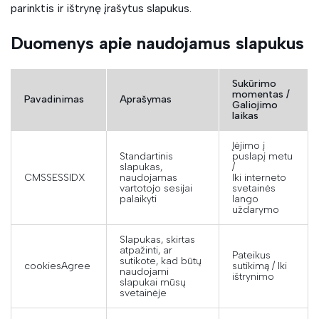
parinktis ir ištrynę įrašytus slapukus.
Duomenys apie naudojamus slapukus
Sukūrimo
momentas /
Pavadinimas
Aprašymas
Galiojimo
laikas
Įėjimo į
Standartinis
puslapį metu
slapukas,
/
CMSSESSIDX
naudojamas
Iki interneto
vartotojo sesijai
svetainės
palaikyti
lango
uždarymo
Slapukas, skirtas
atpažinti, ar
Pateikus
sutikote, kad būtų
cookiesAgree
sutikimą / Iki
naudojami
ištrynimo
slapukai mūsų
svetainėje