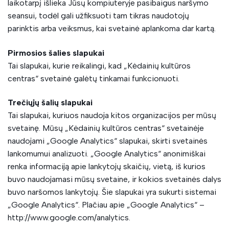
laikotarpį išlieka Jūsų kompiuteryje pasibaigus naršymo
seansui, todėl gali užfiksuoti tam tikras naudotojų
parinktis arba veiksmus, kai svetainė aplankoma dar kartą.
Pirmosios šalies slapukai
Tai slapukai, kurie reikalingi, kad „Kėdainių kultūros
centras“ svetainė galėtų tinkamai funkcionuoti.
Trečiųjų šalių slapukai
Tai slapukai, kuriuos naudoja kitos organizacijos per mūsų
svetainę. Mūsų „Kėdainių kultūros centras“ svetainėje
naudojami „Google Analytics“ slapukai, skirti svetainės
lankomumui analizuoti. „Google Analytics“ anonimiškai
renka informaciją apie lankytojų skaičių, vietą, iš kurios
buvo naudojamasi mūsų svetaine, ir kokios svetainės dalys
buvo naršomos lankytojų. Šie slapukai yra sukurti sistemai
„Google Analytics“. Plačiau apie „Google Analytics“ –
http://www.google.com/analytics.