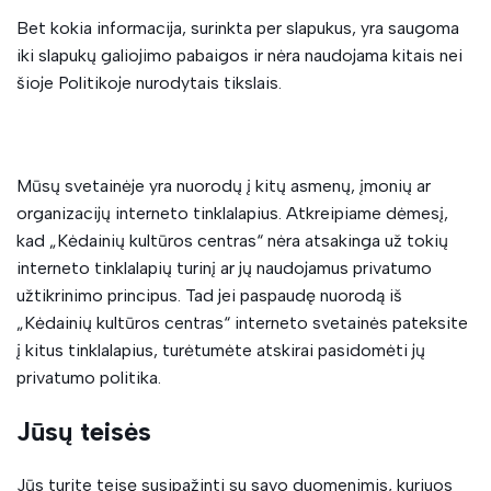
Bet kokia informacija, surinkta per slapukus, yra saugoma
iki slapukų galiojimo pabaigos ir nėra naudojama kitais nei
šioje Politikoje nurodytais tikslais.
Mūsų svetainėje yra nuorodų į kitų asmenų, įmonių ar
organizacijų interneto tinklalapius. Atkreipiame dėmesį,
kad „Kėdainių kultūros centras“ nėra atsakinga už tokių
interneto tinklalapių turinį ar jų naudojamus privatumo
užtikrinimo principus. Tad jei paspaudę nuorodą iš
„Kėdainių kultūros centras“ interneto svetainės pateksite
į kitus tinklalapius, turėtumėte atskirai pasidomėti jų
privatumo politika.
Jūsų teisės
Jūs turite teisę susipažinti su savo duomenimis, kuriuos