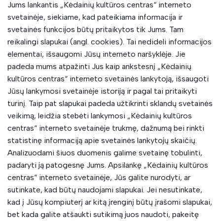
Jums lankantis „Kėdainių kultūros centras“ interneto
svetainėje, siekiame, kad pateikiama informacija ir
svetainės funkcijos būtų pritaikytos tik Jums. Tam
reikalingi slapukai (angl. cookies). Tai nedideli informacijos
elementai, išsaugomi Jūsų interneto naršyklėje. Jie
padeda mums atpažinti Jus kaip ankstesnį „Kėdainių
kultūros centras“ interneto svetainės lankytoją, išsaugoti
Jūsų lankymosi svetainėje istoriją ir pagal tai pritaikyti
turinį. Taip pat slapukai padeda užtikrinti sklandų svetainės
veikimą, leidžia stebėti lankymosi „Kėdainių kultūros
centras“ interneto svetainėje trukmę, dažnumą bei rinkti
statistinę informaciją apie svetainės lankytojų skaičių.
Analizuodami šiuos duomenis galime svetainę tobulinti,
padaryti ją patogesnę Jums. Apsilankę „Kėdainių kultūros
centras“ interneto svetainėje, Jūs galite nurodyti, ar
sutinkate, kad būtų naudojami slapukai. Jei nesutinkate,
kad į Jūsų kompiuterį ar kitą įrenginį būtų įrašomi slapukai,
bet kada galite atšaukti sutikimą juos naudoti, pakeitę