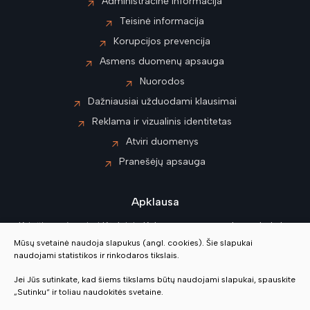
Administracinė informacija
Teisinė informacija
Korupcijos prevencija
Asmens duomenų apsauga
Nuorodos
Dažniausiai užduodami klausimai
Reklama ir vizualinis identitetas
Atviri duomenys
Pranešėjų apsauga
Apklausa
Kviečiame įvertinti Kėdainių Kultūros centro paslaugų kokybę
Mūsų svetainė naudoja slapukus (angl. cookies). Šie slapukai
naudojami statistikos ir rinkodaros tikslais.
Vertinti
Jei Jūs sutinkate, kad šiems tikslams būtų naudojami slapukai, spauskite
„Sutinku“ ir toliau naudokitės svetaine.