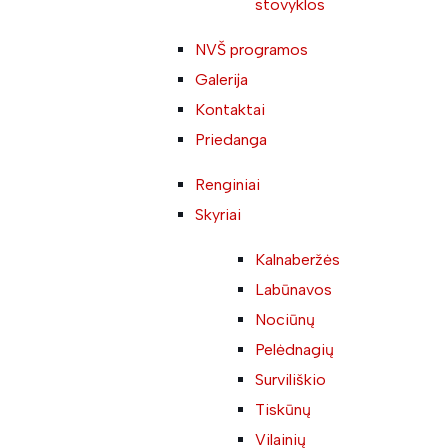
stovyklos
NVŠ programos
Galerija
Kontaktai
Priedanga
Renginiai
Skyriai
Kalnaberžės
Labūnavos
Nociūnų
Pelėdnagių
Surviliškio
Tiskūnų
Vilainių