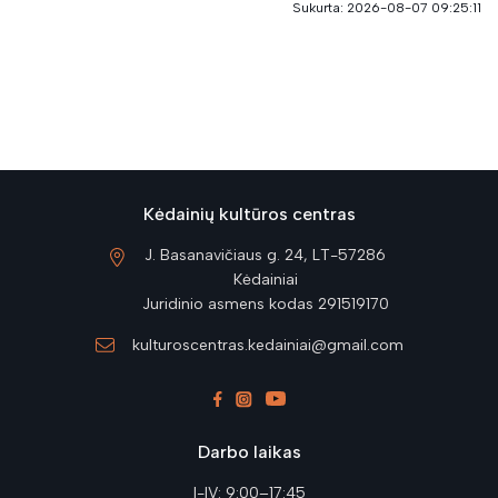
Sukurta: 2026-08-07 09:25:11
Kėdainių kultūros centras
J. Basanavičiaus g. 24, LT-57286
Kėdainiai
Juridinio asmens kodas 291519170
kulturoscentras.kedainiai@gmail.com
Darbo laikas
I-IV: 9:00–17:45