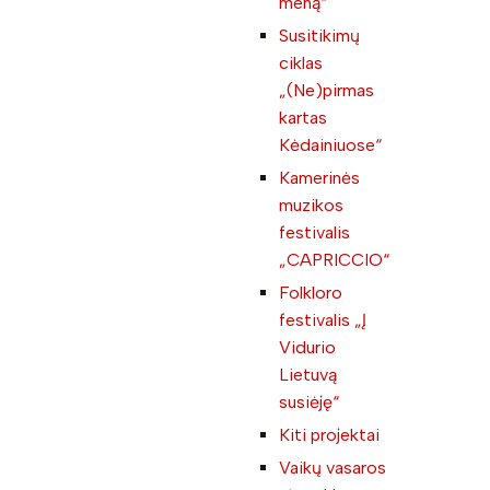
meną“
Susitikimų
ciklas
„(Ne)pirmas
kartas
Kėdainiuose“
Kamerinės
muzikos
festivalis
„CAPRICCIO“
Folkloro
festivalis „Į
Vidurio
Lietuvą
susiėję“
Kiti projektai
Vaikų vasaros