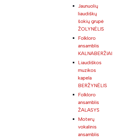
Jaunuolių
liaudiškų
šokių grupė
ŽOLYNĖLIS
Folkloro
ansamblis
KALNABERŽIAI
Liaudiškos
muzikos
kapela
BERŽYNĖLIS
Folkloro
ansamblis
ŽALASYS
Moterų
vokalinis
ansamblis