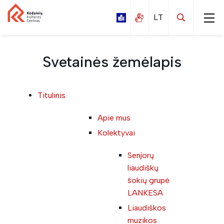
Svetainės žemėlapis
Titulinis
Kalnaberžės
Labūnavos
Apie mus
Kolektyvai
Nociūnų
Pelėdnagių
Senjorų
liaudiškų
Surviliškio
šokių grupė
Tiskūnų
LANKESA
Vilainių
Liaudiškos
muzikos