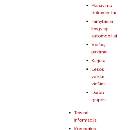
Planavimo
dokumentai
Tarnybiniai
lengvieji
automobiliai
Viešieji
pirkimai
Karjera
Lėšos
veiklai
viešinti
Darbo
grupės
Teisinė
informacija
Korupcijos