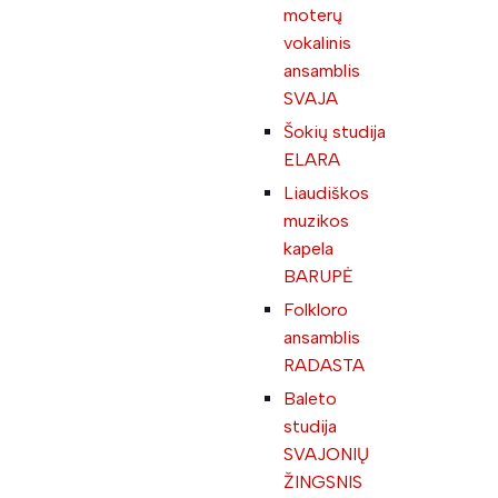
moterų
vokalinis
ansamblis
SVAJA
Šokių studija
ELARA
Liaudiškos
muzikos
kapela
BARUPĖ
Folkloro
ansamblis
RADASTA
Baleto
studija
SVAJONIŲ
ŽINGSNIS