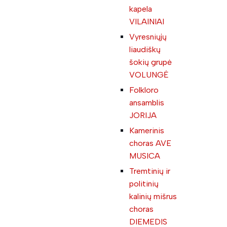
kapela
VILAINIAI
Vyresniųjų
liaudiškų
šokių grupė
VOLUNGĖ
Folkloro
ansamblis
JORIJA
Kamerinis
choras AVE
MUSICA
Tremtinių ir
politinių
kalinių mišrus
choras
DIEMEDIS