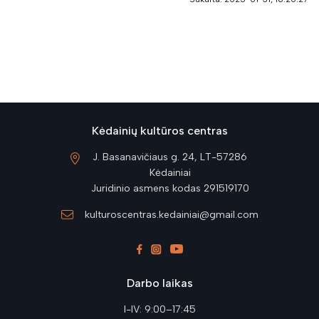
Kėdainių kultūros centras
J. Basanavičiaus g. 24, LT-57286
Kėdainiai
Juridinio asmens kodas 291519170
kulturoscentras.kedainiai@gmail.com
Darbo laikas
I-IV: 9:00–17:45