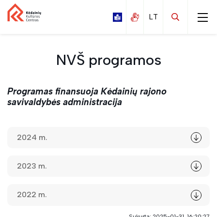
NVŠ programos
Programas finansuoja Kėdainių rajono
Kalnaberžės
savivaldybės administracija
Labūnavos
Nociūnų
2024 m.
Pelėdnagių
Surviliškio
2023 m.
Tiskūnų
2022 m.
Vilainių
Sukurta: 2025-01-31, 16:20:27