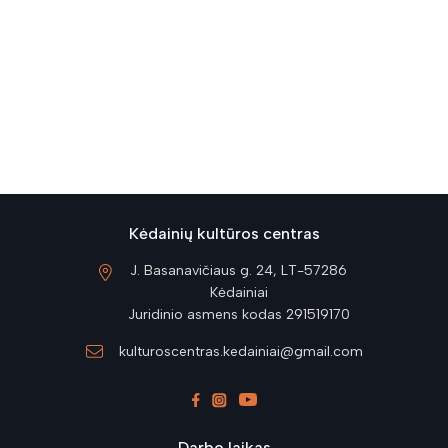
Kėdainių kultūros centras
J. Basanavičiaus g. 24, LT-57286
Kėdainiai
Juridinio asmens kodas 291519170
kulturoscentras.kedainiai@gmail.com
Darbo laikas