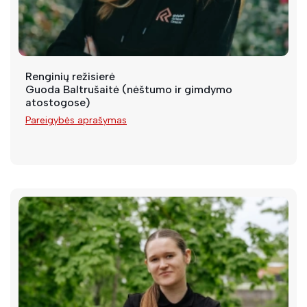
Renginių režisierė
Guoda Baltrušaitė (nėštumo ir gimdymo
atostogose)
Pareigybės aprašymas