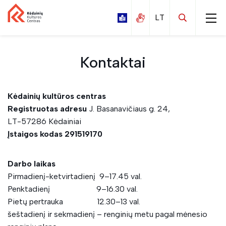
Kontaktai
Kėdainių kultūros centras
Kalnaberžės
Registruotas adresu
J. Basanavičiaus g. 24,
Labūnavos
LT-57286 Kėdainiai
Įstaigos kodas 291519170
Nociūnų
Pelėdnagių
Darbo laikas
Surviliškio
Pirmadienį-ketvirtadienį 9–17.45 val.
Penktadienį 9–16.30 val.
Tiskūnų
Pietų pertrauka 12.30–13 val.
Vilainių
šeštadienį ir sekmadienį – renginių metu pagal mėnesio