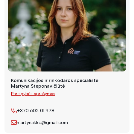
Komunikacijos ir rinkodaros specialistė
Martyna Steponavičiūtė
Pareigybės aprašymas
+370 602 01 978
martynakkc@gmail.com