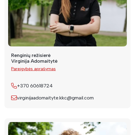
Renginių režisierė
Virginija Adomaitytė
Pareigybės aprašymas
+370 60618724
virginijaadomaityte.kkc@gmail.com