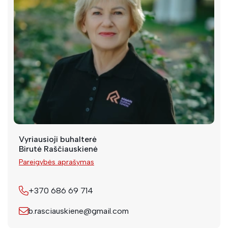
Vyriausioji buhalterė
Birutė Raščiauskienė
Pareigybės aprašymas
+370 686 69 714
b.rasciauskiene@gmail.com