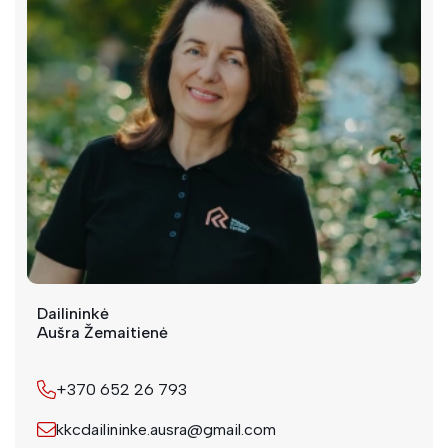
Dailininkė
Aušra Žemaitienė
+370 652 26 793
kkcdailininke.ausra@gmail.com