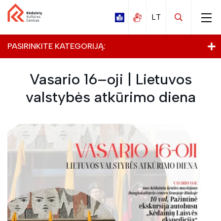
PASIRINKITE KATEGORIJĄ:
Archyvas
Vasario 16–oji | Lietuvos
valstybės atkūrimo diena
Kalnaberžės
Labūnavos
Nociūnų
Pelėdnagių
Surviliškio
Tiskūnų
Vilainių