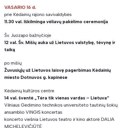
VASARIO 16 d.
p
rie Kėdainių rajono savivaldybės
11.30 val. Iškilminga vėliavų pakėlimo ceremonija
Šv. Juozapo bažnyčioje
12 val. Šv. Mišių auka už Lietuvos valstybę, tėvynę ir
taiką
po mišių
Žuvusiųjų už Lietuvos laisvę pagerbimas Kėdainių
miesto Dotnuvos g. kapinėse
Kėdainių kultūros centre
14 val. šventė „Tėra tik vienas vardas – Lietuva“
Vilniaus Gedimino technikos universiteto tautinių šokių
ansamblio VINGIS koncertas
koncerto viešnia Lietuvos teatro ir kino aktorė DALIA
MICHELEVIČIŪTĖ