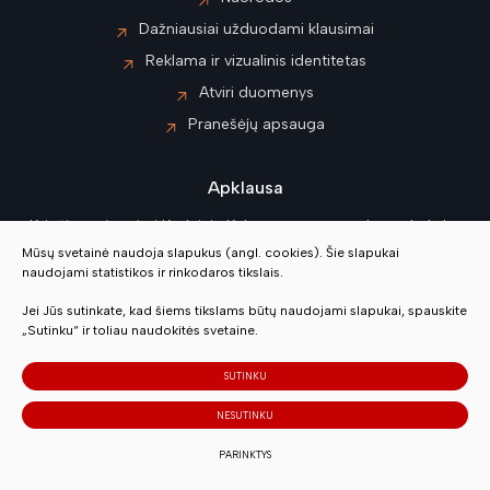
Dažniausiai užduodami klausimai
Reklama ir vizualinis identitetas
Atviri duomenys
Pranešėjų apsauga
Apklausa
Kviečiame įvertinti Kėdainių Kultūros centro paslaugų kokybę
Mūsų svetainė naudoja slapukus (angl. cookies). Šie slapukai
naudojami statistikos ir rinkodaros tikslais.
Vertinti
Jei Jūs sutinkate, kad šiems tikslams būtų naudojami slapukai, spauskite
„Sutinku“ ir toliau naudokitės svetaine.
© 2023 Visos teisės saugomos
SUTINKU
Slapukų parinktys
NESUTINKU
Duomenų apsauga
PARINKTYS
Sukurta:
TEXUS