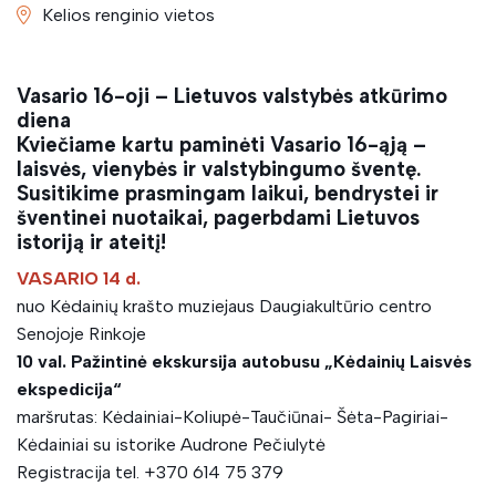
Kelios renginio vietos
Vasario 16-oji – Lietuvos valstybės atkūrimo
diena
Kviečiame kartu paminėti Vasario 16-ąją –
laisvės, vienybės ir valstybingumo šventę.
Susitikime prasmingam laikui, bendrystei ir
šventinei nuotaikai, pagerbdami Lietuvos
istoriją ir ateitį!
VASARIO 14 d.
nuo Kėdainių krašto muziejaus Daugiakultūrio centro
Senojoje Rinkoje
10 val. Pažintinė ekskursija autobusu „Kėdainių Laisvės
ekspedicija“
m
aršrutas:
Kėdainiai-Koliupė-Taučiūnai- Šėta-Pagiriai-
Kėdainiai su istorike Audrone Pečiulytė
Registracija tel. +370 614 75 379