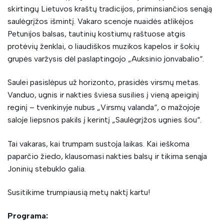
skirtingų Lietuvos kraštų tradicijos, priminsiančios senąją
saulėgrįžos išmintį. Vakaro scenoje nuaidės atlikėjos
Petunijos balsas, tautinių kostiumų raštuose atgis
protėvių ženklai, o liaudiškos muzikos kapelos ir šokių
grupės varžysis dėl paslaptingojo „Auksinio jonvabalio“.
Saulei pasislėpus už horizonto, prasidės virsmų metas.
Vanduo, ugnis ir nakties šviesa susilies į vieną apeiginį
reginį – tvenkinyje nubus „Virsmų valanda“, o mažojoje
saloje liepsnos pakils į kerintį „Saulėgrįžos ugnies šou“.
Tai vakaras, kai trumpam sustoja laikas. Kai ieškoma
paparčio žiedo, klausomasi nakties balsų ir tikima senąja
Joninių stebuklo galia.
Susitikime trumpiausią metų naktį kartu!
Programa: