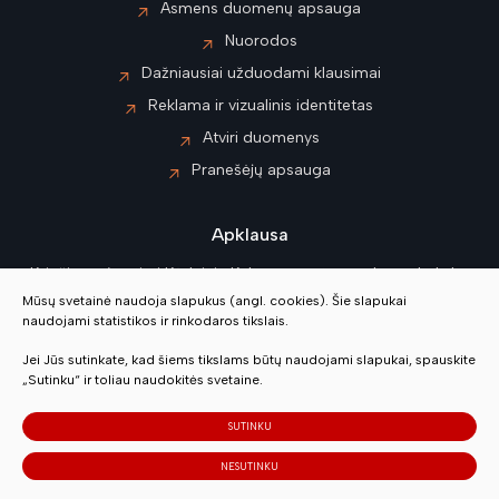
Asmens duomenų apsauga
Nuorodos
Dažniausiai užduodami klausimai
Reklama ir vizualinis identitetas
Atviri duomenys
Pranešėjų apsauga
Apklausa
Kviečiame įvertinti Kėdainių Kultūros centro paslaugų kokybę
Mūsų svetainė naudoja slapukus (angl. cookies). Šie slapukai
naudojami statistikos ir rinkodaros tikslais.
Vertinti
Jei Jūs sutinkate, kad šiems tikslams būtų naudojami slapukai, spauskite
„Sutinku“ ir toliau naudokitės svetaine.
© 2023 Visos teisės saugomos
SUTINKU
Slapukų parinktys
NESUTINKU
Duomenų apsauga