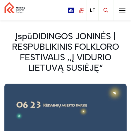
ĮspūDIDINGOS JONINĖS |
RESPUBLIKINIS FOLKLORO
FESTIVALIS ,,Į VIDURIO
Kalnaberžės
LIETUVĄ SUSIĖJĘ“
Labūnavos
Nociūnų
Pelėdnagių
Surviliškio
Tiskūnų
Vilainių