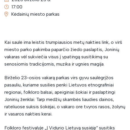
17:00
Kėdainių miesto parkas
Kai saulė ima leistis trumpiausios metų nakties link, o virš
miesto parko pakimba paparčio žiedo paslaptis, Joninių
vakaras vėl sukviečia visus į ypatingą susitikimą su
senosiomis tradicijomis, muzika ir ugnies magija.
Birželio 23-osios vakarą parkas virs gyvu saulėgrįžos
pasauliu, kuriame susilies penki Lietuvos etnografiniai
regionai, folkloro balsai, apeiginiai šokiai ir paslaptingi
Joninių ženklai. Tarp medžių skambės liaudies dainos,
rateliuose suksis šokėjai, o vakaro ore tvyros rasos, žolynų
ir vasaros nakties kerai.
Folkloro festivalyje „Į Vidurio Lietuvą susiėję“ susitiks