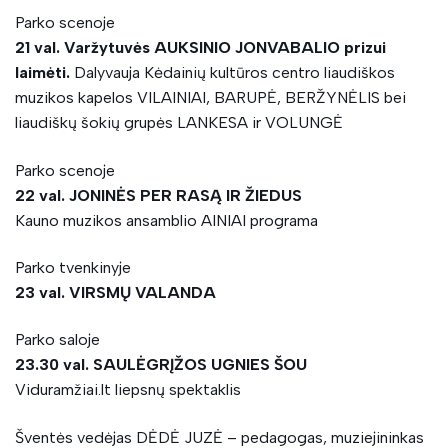
Parko scenoje
21 val. Varžytuvės AUKSINIO JONVABALIO prizui
laimėti.
Dalyvauja Kėdainių kultūros centro liaudiškos
muzikos kapelos VILAINIAI, BARUPĖ, BERŽYNĖLIS bei
liaudiškų šokių grupės LANKESA ir VOLUNGĖ
Parko scenoje
22 val. JONINĖS PER RASĄ IR ŽIEDUS
Kauno muzikos ansamblio AINIAI programa
Parko tvenkinyje
23 val. VIRSMŲ VALANDA
Parko saloje
23.30 val. SAULĖGRĮŽOS UGNIES ŠOU
Viduramžiai.lt liepsnų spektaklis
Šventės vedėjas DĖDĖ JUZĖ – pedagogas, muziejininkas