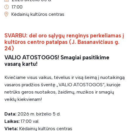
17:00
Kėdainių kultūros centras
SVARBU: dėl oro sąlygų renginys perkeliamas į
kultūros centro patalpas (J. Basanavičiaus g.
24)
VALIO ATOSTOGOS!
Smagiai pasitikime
vasarą kartu!
Kviečiame visus vaikus, tėvelius ir visą šeimą į nuotaikingą
vasaros pradžios šventę „VALIO ATOSTOGOS“, kurioje
netrūks geros nuotaikos, žaidimų, muzikos ir smagių
veiklų kiekvienam!
Data:
2026 m. birželio 5 d.
Laikas:
17:00 val.
Vieta:
Kėdainių kultūros centras