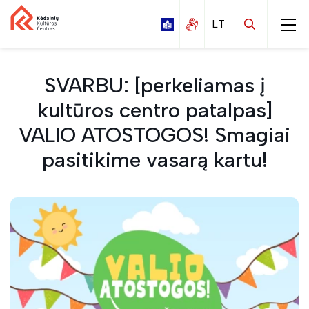
SVARBU: [perkeliamas į
kultūros centro patalpas]
VALIO ATOSTOGOS! Smagiai
Kalnaberžės
pasitikime vasarą kartu!
Labūnavos
Nociūnų
Pelėdnagių
Surviliškio
Tiskūnų
Vilainių