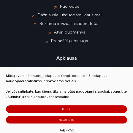
Nuorodos
Dažniausiai užduodami klausimai
Reklama ir vizualinis identitetas
Atviri duomenys
Pranešėjų apsauga
Apklausa
Kviečiame įvertinti Kėdainių Kultūros centro paslaugų kokybę
Mūsų svetainė naudoja slapukus (angl. cookies). Šie slapukai
naudojami statistikos ir rinkodaros tikslais.
Vertinti
Jei Jūs sutinkate, kad šiems tikslams būtų naudojami slapukai, spauskite
„Sutinku“ ir toliau naudokitės svetaine.
© 2023 Visos teisės saugomos
SUTINKU
Slapukų parinktys
NESUTINKU
Duomenų apsauga
PARINKTYS
Sukurta:
TEXUS