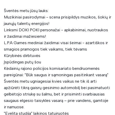
Šventės metu jūsų lauks:
Muzikiniai pasirodymai - scena prisipildys muzikos, šokių ir
jaunųjų talentų energijos!
Linksmi DOKI POKI personažai - apkabinimai, nuotraukos
ir žaidimai mažiesiems!
L.P.A Games mediniai žaidimai visai šeimai - azartiškos ir
smagios pramogos tiek vaikams, tiek tėvams
Kūrybinės dirbtuvės
Įspūdingas putų šou
Kėdainių rajono policijos komisariato bendruomenės
pareigūnai: "Būk saugus ir sąmoningas pasitinkant vasarą"
Šventės metu ugniagesiai kvies vaikus ne tik iš arti
apžiūrėti tikrą gaisrų gesinimo automobilį bei pasimatuoti
gelbėtojo striukę su šalmu, bet ir prisiminti svarbiausias
saugaus elgesio taisykles vasarą – prie vandens, gamtoje
ir namuose.
"Evelita studija" laikinos tatuiruotės