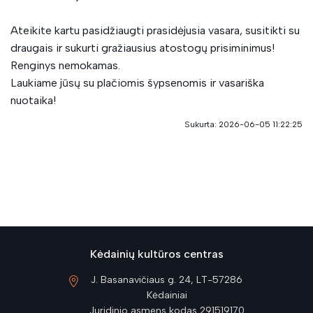
Ateikite kartu pasidžiaugti prasidėjusia vasara, susitikti su
draugais ir sukurti gražiausius atostogų prisiminimus!
Renginys nemokamas.
Laukiame jūsų su plačiomis šypsenomis ir vasariška
nuotaika!
Sukurta: 2026-06-05 11:22:25
Kėdainių kultūros centras
J. Basanavičiaus g. 24, LT-57286
Kėdainiai
Juridinio asmens kodas 291519170