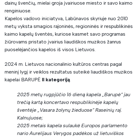
dainų švenčių, mielai groja įvairiuose miesto ir savo kaimo
renginiuose.
Kapelos vadovo iniciatyva, Labūnavos skyriuje nuo 2010
metų vyksta smagios rajoninės, regioninės ir respublikinės
kaimo kapelų šventės, kuriose kasmet savo programas
žiūrovams pristato įvairius liaudiškos muzikos žanrus
puoselėjančios kapelos iš visos Lietuvos.
2024 m. Lietuvos nacionalinio kultūros centras pagal
meninį lygį ir veiklos rezultatus suteikė liaudiškos muzikos
kapelai BARUPĖ
II kategoriją
.
2025 metų rugpjūčio 16 dieną kapela „Barupė“ jau
trečią kartą koncertavo respublikinėje kapelų
šventėje „Vasara žolynų žieduose“ Raseinių raj.
Kalnujuose;
2025 metais kapela sulaukė Europos parlamento
nario Aurelijaus Verygos padėkos už lietuviškos