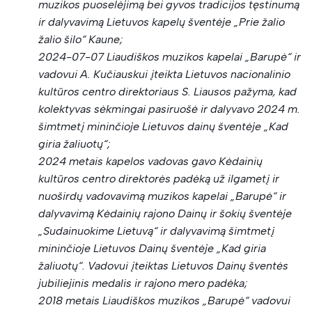
muzikos puoselėjimą bei gyvos tradicijos tęstinumą
ir dalyvavimą Lietuvos kapelų šventėje „Prie žalio
žalio šilo“ Kaune;
2024-07-07 Liaudiškos muzikos kapelai „Barupė“ ir
vadovui A. Kučiauskui įteikta Lietuvos nacionalinio
kultūros centro direktoriaus S. Liausos pažyma, kad
kolektyvas sėkmingai pasiruošė ir dalyvavo 2024 m.
šimtmetį mininčioje Lietuvos dainų šventėje „Kad
giria žaliuotų“;
2024 metais kapelos vadovas gavo Kėdainių
kultūros centro direktorės padėką už ilgametį ir
nuoširdų vadovavimą muzikos kapelai „Barupė“ ir
dalyvavimą Kėdainių rajono Dainų ir šokių šventėje
„Sudainuokime Lietuvą“ ir dalyvavimą šimtmetį
mininčioje Lietuvos Dainų šventėje „Kad giria
žaliuotų“. Vadovui įteiktas Lietuvos Dainų šventės
jubiliejinis medalis ir rajono mero padėka;
2018 metais Liaudiškos muzikos „Barupė“ vadovui