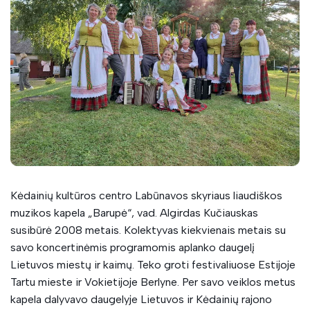
Mišrus vokalinis instrumentinis ansamblis PRIE
NEVĖŽIO
Lančiūnavos moterų vokalinis ansamblis SVAJA
Šokių studija ELARA
Liaudiškos muzikos kapela BARUPĖ
Folkloro ansamblis RADASTA
Kėdainių kultūros centro Labūnavos skyriaus liaudiškos
Baleto studija SVAJONIŲ ŽINGSNIS
muzikos kapela „Barupė“, vad. Algirdas Kučiauskas
susibūrė 2008 metais. Kolektyvas kiekvienais metais su
savo koncertinėmis programomis aplanko daugelį
Lietuvos miestų ir kaimų. Teko groti festivaliuose Estijoje
Tartu mieste ir Vokietijoje Berlyne. Per savo veiklos metus
kapela dalyvavo daugelyje Lietuvos ir Kėdainių rajono