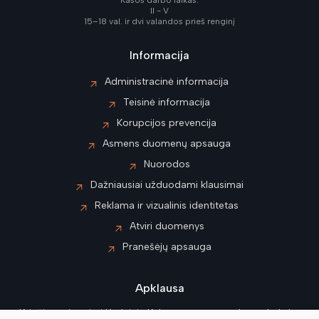
Kasos darbo laikas:
II - V
15–18 val. ir dvi valandos prieš renginį
Informacija
Administracinė informacija
Teisinė informacija
Korupcijos prevencija
Asmens duomenų apsauga
Nuorodos
Dažniausiai užduodami klausimai
Reklama ir vizualinis identitetas
Atviri duomenys
Pranešėjų apsauga
Apklausa
Kviečiame įvertinti Kėdainių Kultūros centro paslaugų kokybę