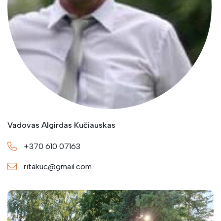
Jaunuolių liaudiškų šokių grupė ŽOLYNĖLIS
Folkloro ansamblis KALNABERŽIAI
Liaudiškos muzikos kapela BERŽYNĖLIS
Folkloro ansamblis ŽALASYS
Vadovas Algirdas Kučiauskas
Moterų vokalinis ansamblis IEVA ir instrumentinė
grupė
+370 610 07163
ritakuc@gmail.com
Liaudiškos muzikos kapela LIEPUPIS
Humoro grupė BOBŲ RADIJAS